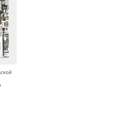
ьской
е