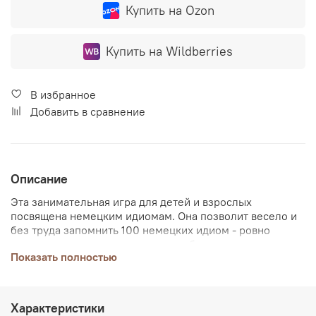
Купить на Ozon
Купить на Wildberries
В избранное
Добавить в сравнение
Описание
Эта занимательная игра для детей и взрослых
посвящена немецким идиомам. Она позволит весело и
без труда запомнить 100 немецких идиом - ровно
столько карточек содержится в наборе.
Показать полностью
На лицевой стороне каждой карточки помещен рисунок,
иллюстрирующий идиому, на обороте - описание
идиомы: название, значение, примеры употребления.
Характеристики