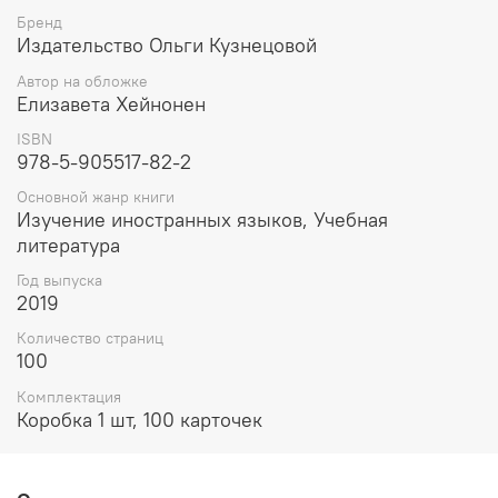
Карточки можно использовать как для
Бренд
самообразования, так и для игры в языковое лото.
Издательство Ольги Кузнецовой
(Правила игры прилагаются.)
Автор на обложке
Елизавета Хейнонен
Играть в обучающее лото можно в кружках немецкого
языка, на внеклассных занятиях, а также дома в кругу
ISBN
семьи или с друзьями.
978-5-905517-82-2
Основной жанр книги
Изучение иностранных языков, Учебная
литература
Год выпуска
2019
Количество страниц
100
Комплектация
Коробка 1 шт, 100 карточек